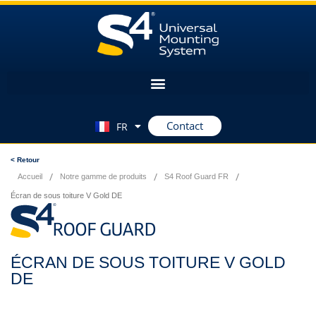
Contact
FR
EN
< Retour
/
/
/
Accueil
Notre gamme de produits
S4 Roof Guard FR
Écran de sous toiture V Gold DE
ÉCRAN DE SOUS TOITURE V GOLD
DE