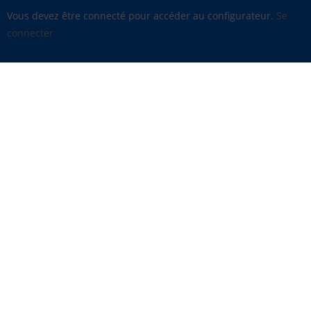
Vous devez être connecté pour accéder au configurateur.
Se
connecter